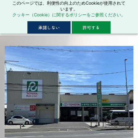
このページでは、利便性の向上のためCookieが使用されて
います。
トヨタレンタカー阪急高槻市駅前店 トヨタ
クッキー（Cookie）に関するポリシーをご参照ください。
シェア併設店
承諾しない
許可する